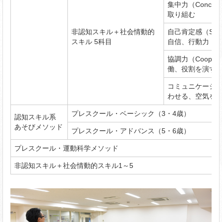
集中力（Concen
取り組む
非認知スキル＋社会情動的
自己肯定感（Sel
スキル 5科目
自信、行動力
協調力（Coope
働、役割を演ず
コミュニケーシ
わせる、空気を
プレスクール・ベーシック（3・4歳）
認知スキル系
あそびメソッド
プレスクール・アドバンス（5・6歳）
プレスクール・運動科学メソッド
非認知スキル＋社会情動的スキル1～5