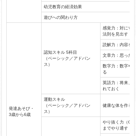
幼児教育の経済効果
遊びへの関わり方
感覚力：対にす
法則を見出す
読解力：内容を
認知スキル 5科目
文章力：思った
（ベーシック／アドバン
ス）
数字力：数字や
る
英語力：将来、
れておく
運動スキル
（ベーシック／アドバン
健康な体を作る
発達あそび・
ス）
3歳から6歳
やり抜く力（GR
までやり通す